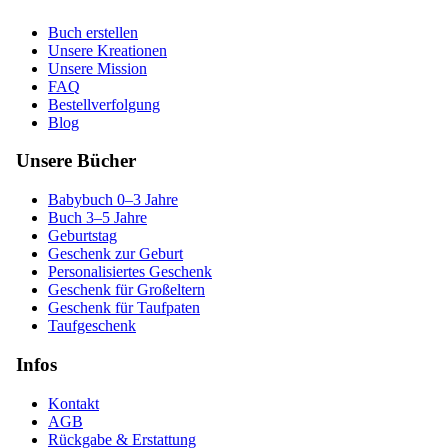
Buch erstellen
Unsere Kreationen
Unsere Mission
FAQ
Bestellverfolgung
Blog
Unsere Bücher
Babybuch 0–3 Jahre
Buch 3–5 Jahre
Geburtstag
Geschenk zur Geburt
Personalisiertes Geschenk
Geschenk für Großeltern
Geschenk für Taufpaten
Taufgeschenk
Infos
Kontakt
AGB
Rückgabe & Erstattung