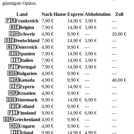
günstigste Option.
Land
Nach Hause
Express
Abholstation
Zoll
🇫🇷
Frankreich
7,90 €
14,90 €
3,90 €
—
🇧🇪
Belgien
7,90 €
14,90 €
3,90 €
—
🇨🇭
Schweiz
4,90 €
9,90 €
—
20,00 €
🇩🇪
Deutschland
7,90 €
14,90 €
3,90 €
—
🇦🇹
Österreich
4,90 €
9,90 €
—
—
🇪🇸
Spanien
7,90 €
14,90 €
3,90 €
—
🇮🇹
Italien
7,90 €
14,90 €
3,90 €
—
🇵🇹
Portugal
7,90 €
14,90 €
3,90 €
—
🇧🇬
Bulgarien
4,90 €
9,90 €
—
—
🇨🇦
Kanada
4,90 €
9,90 €
—
40,00 €
🇨🇾
Zypern
9,90 €
14,90 €
—
—
🇭🇷
Kroatien
4,90 €
9,90 €
—
—
🇩🇰
Dänemark
9,90 €
14,90 €
6,90 €
—
🇪🇪
Estland
4,90 €
9,90 €
—
—
🇫🇮
Finnland
9,90 €
14,90 €
6,90 €
—
🇬🇷
Griechenland
4,90 €
9,90 €
—
—
🇭🇺
Ungarn
4,90 €
9,90 €
—
—
🇮🇪
Irland
9,90 €
14,90 €
4,90 €
—