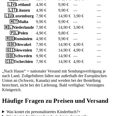
🇱🇻
Lettland
4,90 €
9,90 €
—
—
🇱🇹
Litauen
4,90 €
9,90 €
—
—
🇱🇺
Luxemburg
7,90 €
14,90 €
3,90 €
—
🇲🇹
Malta
9,90 €
9,90 €
—
—
🇳🇱
Niederlande
7,90 €
14,90 €
3,90 €
—
🇵🇱
Polen
4,90 €
9,80 €
—
—
🇷🇴
Rumänien
4,90 €
9,90 €
—
—
🇸🇰
Slowakei
7,90 €
14,90 €
4,90 €
—
🇸🇮
Slowenien
7,90 €
14,90 €
4,90 €
—
🇸🇪
Schweden
9,90 €
14,90 €
—
—
🇨🇿
Tschechien
7,90 €
14,90 €
4,90 €
—
„Nach Hause“ = nationaler Versand mit Sendungsverfolgung je
nach Land. Zollgebühren fallen nur außerhalb der Europäischen
Union an (Schweiz, Kanada) und werden bei der Bestellung
berechnet, nicht bei der Lieferung.
Bald verfügbar: Vereinigtes
Königreich.
Häufige Fragen zu Preisen und Versand
Was kostet ein personalisiertes Kinderbuch?
+